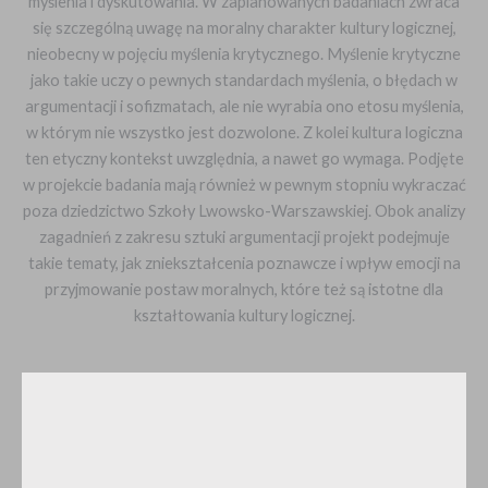
myślenia i dyskutowania. W zaplanowanych badaniach zwraca
się szczególną uwagę na moralny charakter kultury logicznej,
nieobecny w pojęciu myślenia krytycznego. Myślenie krytyczne
jako takie uczy o pewnych standardach myślenia, o błędach w
argumentacji i sofizmatach, ale nie wyrabia ono etosu myślenia,
w którym nie wszystko jest dozwolone. Z kolei kultura logiczna
ten etyczny kontekst uwzględnia, a nawet go wymaga. Podjęte
w projekcie badania mają również w pewnym stopniu wykraczać
poza dziedzictwo Szkoły Lwowsko-Warszawskiej. Obok analizy
zagadnień z zakresu sztuki argumentacji projekt podejmuje
takie tematy, jak zniekształcenia poznawcze i wpływ emocji na
przyjmowanie postaw moralnych, które też są istotne dla
kształtowania kultury logicznej.