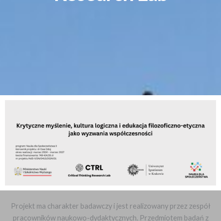
Projekt ma charakter badawczy i jest realizowany przez zespół
pracowników naukowo-dydaktycznych. Przedmiotem badań z