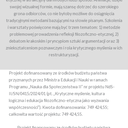
swojej wizualnej formie, mają szansę dotrzeć do szerokiego
grona odbiorców, co nie byłoby możliwe do osiągnięcia
tradycyjnymi metodami bazującymi na słowie pisanym. Szkolenia
i warsztaty poświęcone mają być trzem tematom: 1) metodzie
problemowej prowadzenia refleksji filozoficzno-etycznej, 2)
debatom krakoskim i pryncypiom sztuki argumentacji oraz 3)
zniekształceniom poznawczym i rola krytycznego myślenia w ich
restrukturyzacji.
Projekt dofinansowany ze środków budżetu państwa
przyznanych przez Ministra Edukacji i Nauki w ramach
Programu „Nauka dla Społeczeństwa II” nr projektu NdS-
II/SN/0415/2024/01 (pt. „Krytyczne myślenie, kultura
logiczna i edukacja filozoficzno-etyczna jako wyzwania
współczesności”). Kwota dofinansowania: 749 424,55;
całkowita wartość projektu: 749 424,55.
Projekt finansowany ze środków budżetu państwa,