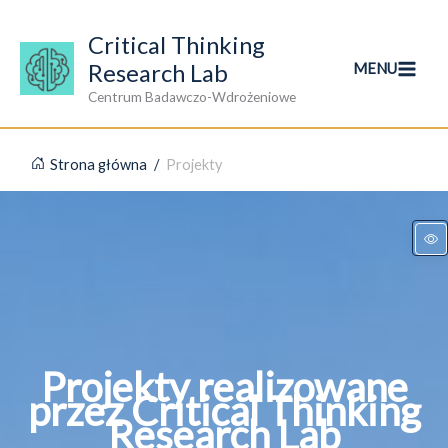
Przejdź
do
Critical Thinking
treści
Research Lab
MENU
Centrum Badawczo-Wdrożeniowe
Strona główna
/
Projekty
Projekty realizowane
przez Critical Thinking
Research Lab