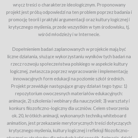
wręcz treści o charakterze ideologicznym. Proponowany
projekt jest próbą odpowiedzi na ten problem poprzez badania i
promocję teorii i praktyki argumentacji oraz kultury logicznej i
krytycznego myślenia, przede wszystkim w tym środowisku, tj.
wśród młodzieży i w Internecie.
Dopełnieniem badań zaplanowanych w projekcie mają być
liczne działania, służące wykorzystaniu wyników tych badań na
rzecz rozwoju społeczeństwa polskiego w aspekcie kultury
logicznej, zwłaszcza poprzez wypracowanie i implementację
innowacyjnych form edukacji na poziomie szkół średnich.
Projekt przewiduje następujące grupy działań tego typu: 1)
repozytorium owoczesnych materiałów edukacyjnych:
animacje, 2) szkolenia i webinary dla nauczycieli; 3) warsztaty i
konkurs filozoficzno-logiczny dla uczniów. Celem stworzenia
ok. 20, krótkich animacji, wykonanych techniką whiteboard
animation, jest przekazanie merytorycznych treści dotyczących
krytycznego myślenia, kultury logicznej i refleksji filozoficzno-
etycznej w atrakcyjny dla młodych ludzi sposób. Animacje, dzięki