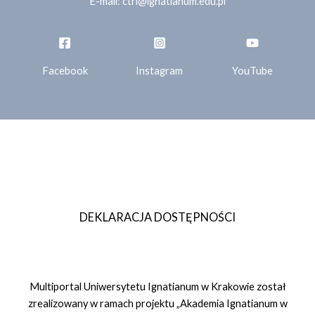
E-mail:
ctrl@ignatianum.edu.pl
Facebook
Instagram
YouTube
© 2026
Critical Thinking Research Lab
DEKLARACJA DOSTĘPNOŚCI
Multiportal Uniwersytetu Ignatianum w Krakowie został
zrealizowany w ramach projektu „Akademia Ignatianum w