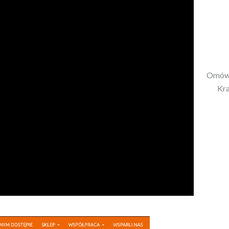
Omówi
Kra