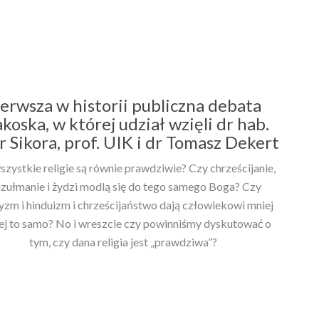
ierwsza w historii publiczna debata
koska, w której udział wzięli dr hab.
r Sikora, prof. UIK i dr Tomasz Dekert
szystkie religie są równie prawdziwie? Czy chrześcijanie,
zułmanie i żydzi modlą się do tego samego Boga? Czy
zm i hinduizm i chrześcijaństwo dają człowiekowi mniej
ej to samo? No i wreszcie czy powinniśmy dyskutować o
tym, czy dana religia jest „prawdziwa”?