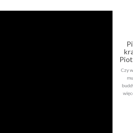
P
kra
Piot
Czy w
mu
buddy
więc