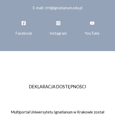
E-mail:
ctrl@ignatianum.edu.pl
Facebook
Instagram
YouTube
© 2026
Critical Thinking Research Lab
DEKLARACJA DOSTĘPNOŚCI
Multiportal Uniwersytetu Ignatianum w Krakowie został