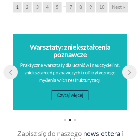
…
1
2
3
4
5
7
8
9
10
Next »
Warsztaty: zniekształcenia
poznawcze
nych
Praktyczne warsztaty dla uczniów i nauczycieli nt.
zniekształceń poznawczych i roli krytycznego
bata
myślenia w ich restrukturyzacji
Czytaj więcej
Zapisz się do naszego
newslettera
i