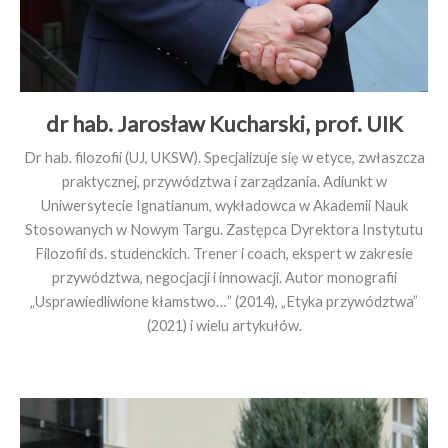
dr hab. Jarosław Kucharski, prof. UIK
Dr hab. filozofii (UJ, UKSW). Specjalizuje się w etyce, zwłaszcza
praktycznej, przywództwa i zarządzania. Adiunkt w
Uniwersytecie Ignatianum, wykładowca w Akademii Nauk
Stosowanych w Nowym Targu. Zastępca Dyrektora Instytutu
Filozofii ds. studenckich. Trener i coach, ekspert w zakresie
przywództwa, negocjacji i innowacji. Autor monografii
„Usprawiedliwione kłamstwo…” (2014), „Etyka przywództwa”
(2021) i wielu artykułów.