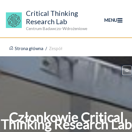
Przejdź
do
Critical Thinking
treści
Research Lab
MENU
Centrum Badawczo-Wdrożeniowe
Strona główna
/
Zespół
Członkowie Critical
Thinking Research Lab