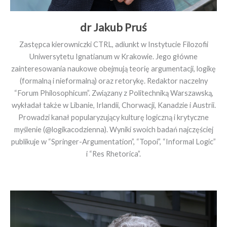
dr Jakub Pruś
Zastępca kierowniczki CTRL, adiunkt w Instytucie Filozofii
Uniwersytetu Ignatianum w Krakowie. Jego główne
zainteresowania naukowe obejmują teorię argumentacji, logikę
(formalną i nieformalną) oraz retorykę. Redaktor naczelny
“Forum Philosophicum”. Związany z Politechniką Warszawską,
wykładał także w Libanie, Irlandii, Chorwacji, Kanadzie i Austrii.
Prowadzi kanał popularyzujący kulturę logiczną i krytyczne
myślenie (@logikacodzienna). Wyniki swoich badań najczęściej
publikuje w “Springer-Argumentation”, “Topoi”, “Informal Logic”
i “Res Rhetorica”.