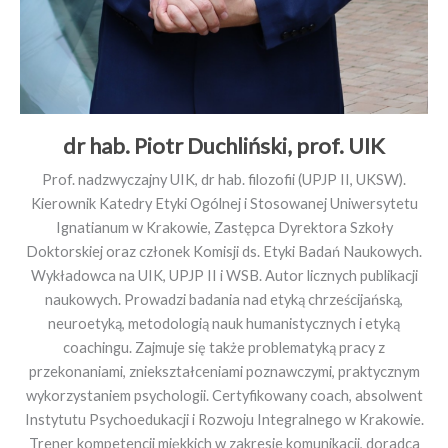
dr hab. Piotr Duchliński, prof. UIK
Prof. nadzwyczajny UIK, dr hab. filozofii (UPJP II, UKSW).
Kierownik Katedry Etyki Ogólnej i Stosowanej Uniwersytetu
Ignatianum w Krakowie, Zastępca Dyrektora Szkoły
Doktorskiej oraz członek Komisji ds. Etyki Badań Naukowych.
Wykładowca na UIK, UPJP II i WSB. Autor licznych publikacji
naukowych. Prowadzi badania nad etyką chrześcijańską,
neuroetyką, metodologią nauk humanistycznych i etyką
coachingu. Zajmuje się także problematyką pracy z
przekonaniami, zniekształceniami poznawczymi, praktycznym
wykorzystaniem psychologii. Certyfikowany coach, absolwent
Instytutu Psychoedukacji i Rozwoju Integralnego w Krakowie.
Trener kompetencji miękkich w zakresie komunikacji, doradca